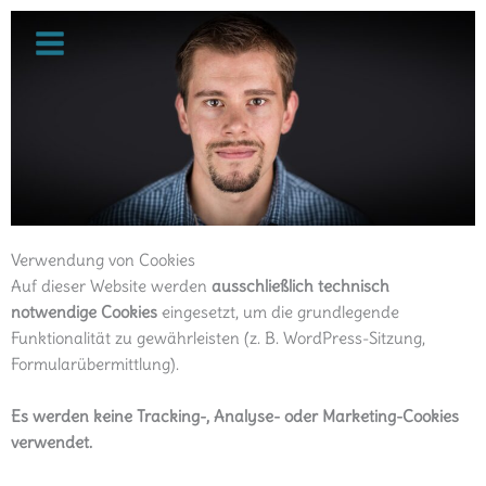
Zum
Inhalt
springen
Verwendung von Cookies
Auf dieser Website werden
ausschließlich technisch
notwendige Cookies
eingesetzt, um die grundlegende
Funktionalität zu gewährleisten (z. B. WordPress-Sitzung,
Formularübermittlung).
Es werden keine Tracking-, Analyse- oder Marketing-Cookies
verwendet.